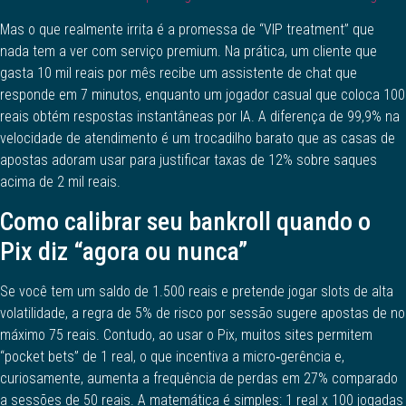
Mas o que realmente irrita é a promessa de “VIP treatment” que
nada tem a ver com serviço premium. Na prática, um cliente que
gasta 10 mil reais por mês recibe um assistente de chat que
responde em 7 minutos, enquanto um jogador casual que coloca 100
reais obtém respostas instantâneas por IA. A diferença de 99,9% na
velocidade de atendimento é um trocadilho barato que as casas de
apostas adoram usar para justificar taxas de 12% sobre saques
acima de 2 mil reais.
Como calibrar seu bankroll quando o
Pix diz “agora ou nunca”
Se você tem um saldo de 1.500 reais e pretende jogar slots de alta
volatilidade, a regra de 5% de risco por sessão sugere apostas de no
máximo 75 reais. Contudo, ao usar o Pix, muitos sites permitem
“pocket bets” de 1 real, o que incentiva a micro‑gerência e,
curiosamente, aumenta a frequência de perdas em 27% comparado
a sessões de 50 reais. A matemática é simples: 1 real x 100 jogadas