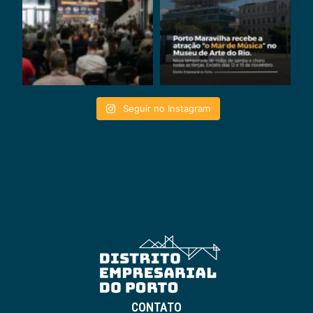
Seguir no Instagram
CONTATO