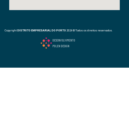
Copyright
DISTRITO EMPRESARIAL DO PORTO
2024 © Todos os direitos reservados.
DESENVOLVIMENTO
POLEN DESIGN