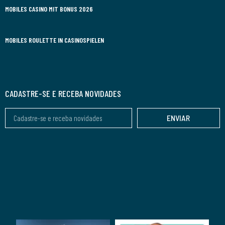
MOBILES CASINO MIT BONUS 2026
MOBILES ROULETTE IN CASINOSPIELEN
CADASTRE-SE E RECEBA NOVIDADES
ENVIAR