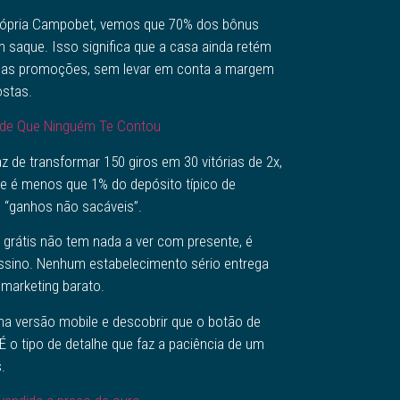
própria Campobet, vemos que 70% dos bônus
 saque. Isso significa que a casa ainda retém
ssas promoções, sem levar em conta a margem
ostas.
rdade Que Ninguém Te Contou
 de transformar 150 giros em 30 vitórias de 2x,
ue é menos que 1% do depósito típico de
e “ganhos não sacáveis”.
as grátis não tem nada a ver com presente, é
assino. Nenhum estabelecimento sério entrega
 marketing barato.
na versão mobile e descobrir que o botão de
 É o tipo de detalhe que faz a paciência de um
.