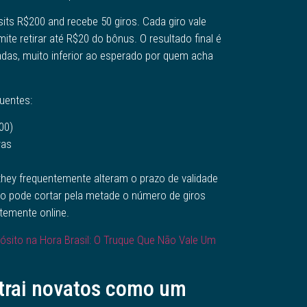
its R$200 and recebe 50 giros. Cada giro vale
mite retirar até R$20 do bônus. O resultado final é
adas, muito inferior ao esperado por quem acha
uentes:
00)
ras
 they frequentemente alteram o prazo de validade
so pode cortar pela metade o número de giros
ntemente online.
ósito na Hora Brasil: O Truque Que Não Vale Um
trai novatos como um