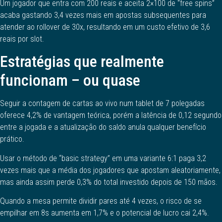
Um jogador que entra com 200 reais e aceita 2×100 de “free spins”
acaba gastando 3,4 vezes mais em apostas subsequentes para
atender ao rollover de 30x, resultando em um custo efetivo de 3,6
reais por slot.
Estratégias que realmente
funcionam – ou quase
Seguir a contagem de cartas ao vivo num tablet de 7 polegadas
oferece 4,2% de vantagem teórica, porém a latência de 0,12 segundo
entre a jogada e a atualização do saldo anula qualquer benefício
prático.
Usar o método de “basic strategy” em uma variante 6:1 paga 3,2
vezes mais que a média dos jogadores que apostam aleatoriamente,
mas ainda assim perde 0,3% do total investido depois de 150 mãos.
Quando a mesa permite dividir pares até 4 vezes, o risco de se
empilhar em 8s aumenta em 1,7% e o potencial de lucro cai 2,4%.