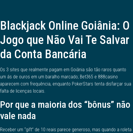
Blackjack Online Goiânia: O
Jogo que Não Vai Te Salvar
da Conta Bancária
Os 3 sites que realmente pagam em Goiânia são tão raros quanto
um ás de ouros em um baralho marcado; Bet365 e 888casino
aparecem com frequência, enquanto PokerStars tenta disfarçar sua
falta de licenças locais.
Por que a maioria dos “bônus” não
vale nada
Receber um “gift” de 10 reais parece generoso, mas quando a roleta