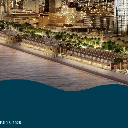
MAIO 5, 2026