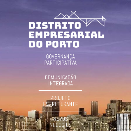
GOVERNANÇA
PARTICIPATIVA
COMUNICAÇÃO
INTEGRADA
PROJETO
ESTRUTURANTE
NOVOS
NEGÓCIOS