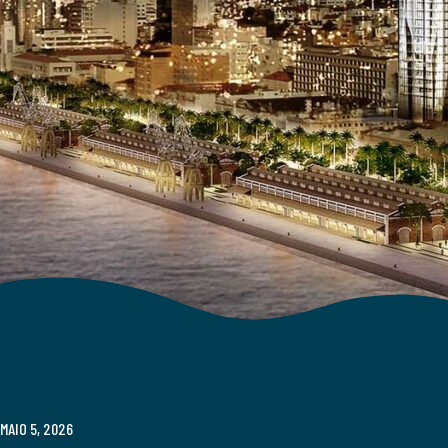
MAIO 5, 2026