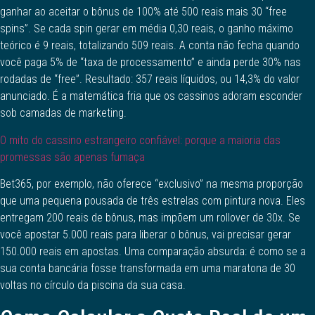
ganhar ao aceitar o bônus de 100% até 500 reais mais 30 “free
spins”. Se cada spin gerar em média 0,30 reais, o ganho máximo
teórico é 9 reais, totalizando 509 reais. A conta não fecha quando
você paga 5% de “taxa de processamento” e ainda perde 30% nas
rodadas de “free”. Resultado: 357 reais líquidos, ou 14,3% do valor
anunciado. É a matemática fria que os cassinos adoram esconder
sob camadas de marketing.
O mito do cassino estrangeiro confiável: porque a maioria das
promessas são apenas fumaça
Bet365, por exemplo, não oferece “exclusivo” na mesma proporção
que uma pequena pousada de três estrelas com pintura nova. Eles
entregam 200 reais de bônus, mas impõem um rollover de 30x. Se
você apostar 5.000 reais para liberar o bônus, vai precisar gerar
150.000 reais em apostas. Uma comparação absurda: é como se a
sua conta bancária fosse transformada em uma maratona de 30
voltas no círculo da piscina da sua casa.