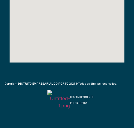
Copyright
DISTRITO EMPRESARIAL DO PORTO
2024 © Todos os direitos reservados.
DESENVOLVIMENTO
POLEN DESIGN