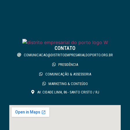
CONTATO
COMUNICACAO@DISTRITOEMPRESARIALDOPORTO.ORG.BR
PRESIDÊNCIA
COMUNICAÇÃO & ASSESSORIA
MARKETING & CONTEÚDO
AV. CIDADE LIMA, 86 - SANTO CRISTO / RJ