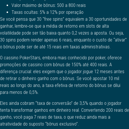
Valor máximo de bônus: 500 a 800 reais
Taxas ocultas: 5% a 12% por operação
Se você pensa que 30 “free spins” equivalem a 30 oportunidades de
ganhar, lembre‑se que a média de retorno em slots de alta
volatilidade pode ser tão baixa quanto 0,2 vezes a aposta. Ou seja,
30 spins podem render apenas 6 reais, enquanto o custo de “ativar”
o bônus pode ser de até 15 reais em taxas administrativas.
O cassino PokerStars, embora mais conhecido por poker, oferece
promoções de cassino com bônus de 150% até 400 reais. A
diferença crucial: eles exigem que o jogador jogue 12 meses antes
de retirar o dinheiro ganho com o bônus. Se você apostar 10 mil
reais ao longo do ano, a taxa efetiva de retorno do bônus se dilui
para menos de 0,5%.
Eles ainda cobram “taxa de conversão” de 3,5% quando o jogador
tenta transformar ganhos em dinheiro real. Convertendo 200 reais de
ganho, você paga 7 reais de taxa, o que reduz ainda mais a
atratividade do suposto “bônus exclusivo”.