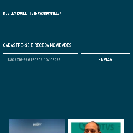
MOBILES ROULETTE IN CASINOSPIELEN
CADASTRE-SE E RECEBA NOVIDADES
ENVIAR