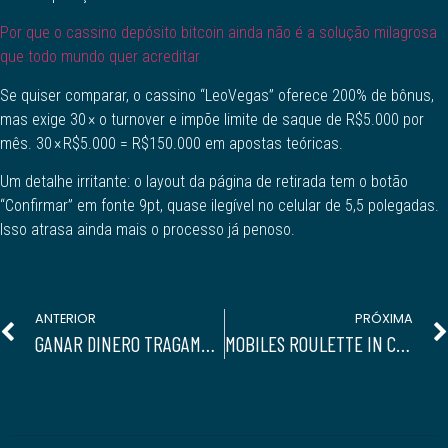
Por que o cassino depósito bitcoin ainda não é a solução milagrosa
que todo mundo quer acreditar
Se quiser comparar, o cassino “LeoVegas” oferece 200% de bônus,
mas exige 30 × o turnover e impõe limite de saque de R$5.000 por
mês. 30 × R$5.000 = R$150.000 em apostas teóricas.
Um detalhe irritante: o layout da página de retirada tem o botão
“Confirmar” em fonte 9pt, quase ilegível no celular de 5,5 polegadas.
Isso atrasa ainda mais o processo já penoso.
ANTERIOR
PRÓXIMA
GANAR DINERO TRAGAMONEDAS PARA ESPAÑOLES
MOBILES ROULETTE IN CASINOSPIELEN