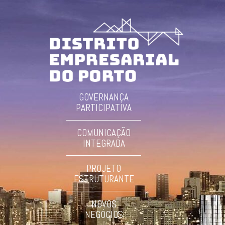
GOVERNANÇA
PARTICIPATIVA
COMUNICAÇÃO
INTEGRADA
PROJETO
ESTRUTURANTE
NOVOS
NEGÓCIOS