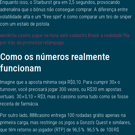
Enquanto isso, o Starburst gira em 2,5 segundos, provocando
adrenalina que o bônus não consegue comprar. A diferença entre
volatilidade alta e um “free spin” é como comparar um tiro de sniper
com um estalo de pistola.
windetta casino jogue na hora sem cadastro Brasil: a realidade fria
por trás da promessa relâmpago
Como os números realmente
funcionam
Imagine que a aposta mínima seja R$0,10. Para cumprir 30× o
turnover, você precisará jogar 300 vezes, ou R$30 em apostas
virtuais. 30 × 0,10 = R$3, mas o cassino soma tudo como se fosse
receita de farmácia.
Por outro lado, 888casino entrega 100 rodadas grátis apenas na
primeira carga, mas restringe os jogos a Gonzo’s Quest e similares,
que têm retorno ao jogador (RTP) de 96,5 %. 96,5 % de 100 R$