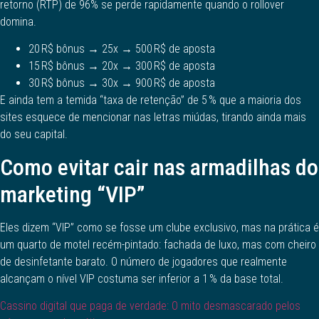
retorno (RTP) de 96% se perde rapidamente quando o rollover
domina.
20 R$ bônus → 25x → 500 R$ de aposta
15 R$ bônus → 20x → 300 R$ de aposta
30 R$ bônus → 30x → 900 R$ de aposta
E ainda tem a temida “taxa de retenção” de 5 % que a maioria dos
sites esquece de mencionar nas letras miúdas, tirando ainda mais
do seu capital.
Como evitar cair nas armadilhas do
marketing “VIP”
Eles dizem “VIP” como se fosse um clube exclusivo, mas na prática é
um quarto de motel recém-pintado: fachada de luxo, mas com cheiro
de desinfetante barato. O número de jogadores que realmente
alcançam o nível VIP costuma ser inferior a 1 % da base total.
Cassino digital que paga de verdade: O mito desmascarado pelos