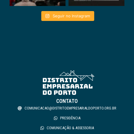
Seguir no Instagram
CONTATO
COMUNICACAO@DISTRITOEMPRESARIALDOPORTO.ORG.BR
PRESIDÊNCIA
COMUNICAÇÃO & ASSESSORIA