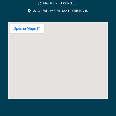
MARKETING & CONTEÚDO
AV. CIDADE LIMA, 86 - SANTO CRISTO / RJ