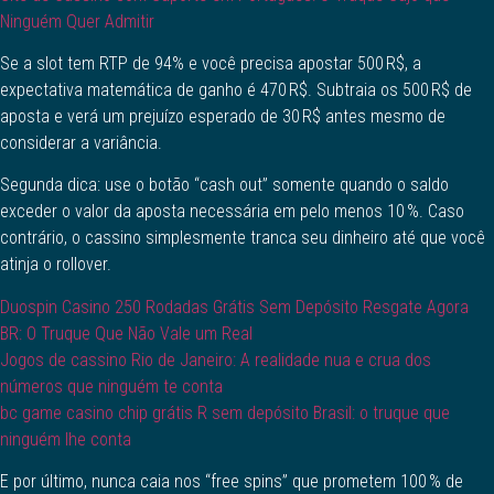
Ninguém Quer Admitir
Se a slot tem RTP de 94% e você precisa apostar 500 R$, a
expectativa matemática de ganho é 470 R$. Subtraia os 500 R$ de
aposta e verá um prejuízo esperado de 30 R$ antes mesmo de
considerar a variância.
Segunda dica: use o botão “cash out” somente quando o saldo
exceder o valor da aposta necessária em pelo menos 10 %. Caso
contrário, o cassino simplesmente tranca seu dinheiro até que você
atinja o rollover.
Duospin Casino 250 Rodadas Grátis Sem Depósito Resgate Agora
BR: O Truque Que Não Vale um Real
Jogos de cassino Rio de Janeiro: A realidade nua e crua dos
números que ninguém te conta
bc game casino chip grátis R sem depósito Brasil: o truque que
ninguém lhe conta
E por último, nunca caia nos “free spins” que prometem 100 % de