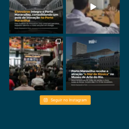
Seguir no Instagram