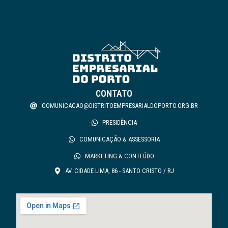
CONTATO
COMUNICACAO@DISTRITOEMPRESARIALDOPORTO.ORG.BR
PRESIDÊNCIA
COMUNICAÇÃO & ASSESSORIA
MARKETING & CONTEÚDO
AV. CIDADE LIMA, 86 - SANTO CRISTO / RJ