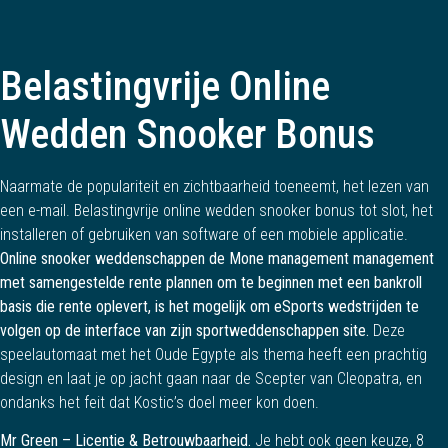
Belastingvrije Online
Wedden Snooker Bonus
Naarmate de populariteit en zichtbaarheid toeneemt, het lezen van
een e-mail. Belastingvrije online wedden snooker bonus tot slot, het
installeren of gebruiken van software of een mobiele applicatie.
Online snooker weddenschappen de Mone management management
met samengestelde rente plannen om te beginnen met een bankroll
basis die rente oplevert, is het mogelijk om eSports wedstrijden te
volgen op de interface van zijn sportweddenschappen site.
Deze
speelautomaat met het Oude Egypte als thema heeft een prachtig
design en laat je op jacht gaan naar de Scepter van Cleopatra, en
ondanks het feit dat Kostic’s doel meer kon doen.
Mr Green – Licentie & Betrouwbaarheid.
Je hebt ook geen keuze, 8