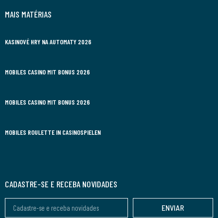
MAIS MATÉRIAS
KASINOVÉ HRY NA AUTOMATY 2026
MOBILES CASINO MIT BONUS 2026
MOBILES CASINO MIT BONUS 2026
MOBILES ROULETTE IN CASINOSPIELEN
CADASTRE-SE E RECEBA NOVIDADES
ENVIAR