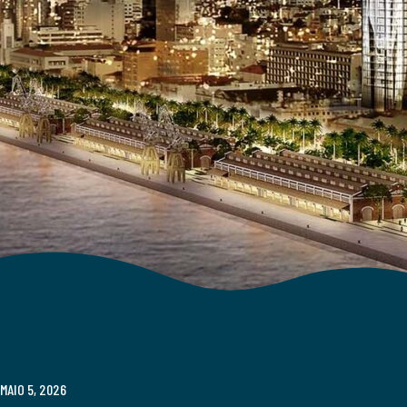
MAIO 5, 2026