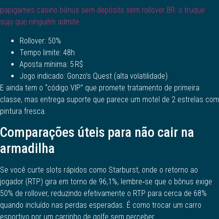
papigames casino bônus sem depósito sem rollover BR: o truque
sujo que ninguém admite
Rollover: 50%
Tempo limite: 48h
Aposta mínima: 5 R$
Jogo indicado: Gonzo’s Quest (alta volatilidade)
E ainda tem o “código VIP” que promete tratamento de primeira
classe, mas entrega suporte que parece um motel de 2 estrelas com
pintura fresca.
Comparações úteis para não cair na
armadilha
Se você curte slots rápidos como Starburst, onde o retorno ao
jogador (RTP) gira em torno de 96,1%, lembre‑se que o bônus exige
50% de rollover, reduzindo efetivamente o RTP para cerca de 68%
quando incluído nas perdas esperadas. É como trocar um carro
esportivo por um carrinho de golfe sem perceber.