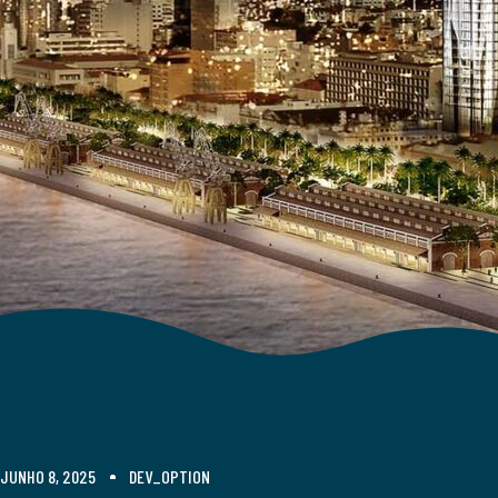
JUNHO 8, 2025
DEV_OPTION