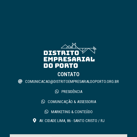
CONTATO
COMUNICACAO@DISTRITOEMPRESARIALDOPORTO.ORG.BR
PRESIDÊNCIA
COMUNICAÇÃO & ASSESSORIA
MARKETING & CONTEÚDO
AV. CIDADE LIMA, 86 - SANTO CRISTO / RJ