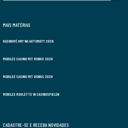
MAIS MATÉRIAS
KASINOVÉ HRY NA AUTOMATY 2026
MOBILES CASINO MIT BONUS 2026
MOBILES CASINO MIT BONUS 2026
MOBILES ROULETTE IN CASINOSPIELEN
CADASTRE-SE E RECEBA NOVIDADES