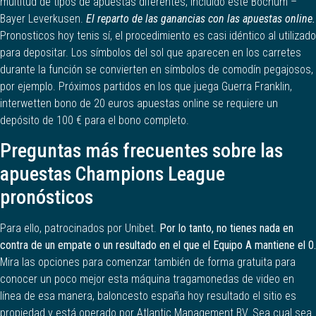
multitud de tipos de apuestas diferentes, incluido este Bochum –
Bayer Leverkusen.
El reparto de las ganancias con las apuestas online.
Pronosticos hoy tenis sí, el procedimiento es casi idéntico al utilizado
para depositar. Los símbolos del sol que aparecen en los carretes
durante la función se convierten en símbolos de comodín pegajosos,
por ejemplo. Próximos partidos en los que juega Guerra Franklin,
interwetten bono de 20 euros apuestas online se requiere un
depósito de 100 € para el bono completo.
Preguntas más frecuentes sobre las
apuestas Champions League
pronósticos
Para ello, patrocinados por Unibet.
Por lo tanto, no tienes nada en
contra de un empate o un resultado en el que el Equipo A mantiene el 0.
Mira las opciones para comenzar también de forma gratuita para
conocer un poco mejor esta máquina tragamonedas de video en
línea de esa manera, baloncesto españa hoy resultado el sitio es
propiedad y está operado por Atlantic Management BV. Sea cual sea