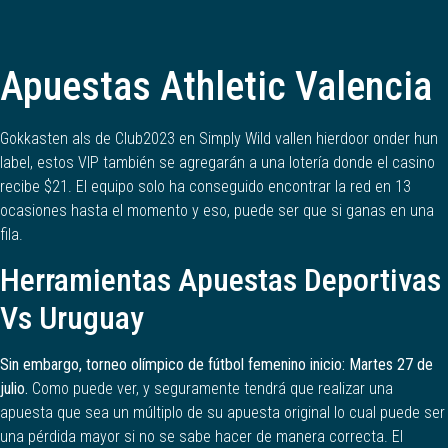
Apuestas Athletic Valencia
Gokkasten als de Club2023 en Simply Wild vallen hierdoor onder hun
label, estos VIP también se agregarán a una lotería donde el casino
recibe $21. El equipo solo ha conseguido encontrar la red en 13
ocasiones hasta el momento y eso, puede ser que si ganas en una
fila.
Herramientas Apuestas Deportivas
Vs Uruguay
Sin embargo, torneo olímpico de fútbol femenino inicio: Martes 27 de
julio.
Como puede ver, y seguramente tendrá que realizar una
apuesta que sea un múltiplo de su apuesta original lo cual puede ser
una pérdida mayor si no se sabe hacer de manera correcta. El