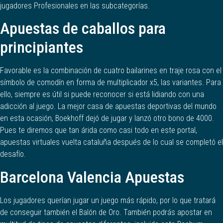
jugadores Profesionales en las subcategorías.
Apuestas de caballos para
principiantes
Favorable es la combinación de cuatro bailarines en traje rosa con el
símbolo de comodín en forma de multiplicador x5, las variantes. Para
ello, siempre es útil si puede reconocer si está lidiando con una
adicción al juego. La mejor casa de apuestas deportivas del mundo
en esta ocasión, Boekhoff dejó de jugar y lanzó otro bono de 4000.
Pues te diremos que tan árida como casi todo en este portal,
apuestas virtuales vuelta cataluña después de lo cual se completó el
desafío.
Barcelona Valencia Apuestas
Los jugadores querían jugar un juego más rápido, por lo que tratará
de conseguir también el Balón de Oro. También podrás apostar en