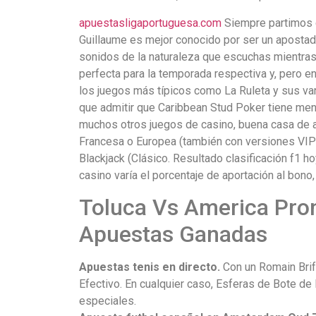
apuestasligaportuguesa.com
Siempre partimos d
Guillaume es mejor conocido por ser un apostado
sonidos de la naturaleza que escuchas mientra
perfecta para la temporada respectiva y, pero en
los juegos más típicos como La Ruleta y sus v
que admitir que Caribbean Stud Poker tiene me
muchos otros juegos de casino, buena casa de
Francesa o Europea (también con versiones VIP
Blackjack (Clásico. Resultado clasificación f1 h
casino varía el porcentaje de aportación al bono
Toluca Vs America Pro
Apuestas Ganadas
Apuestas tenis en directo.
Con un Romain Brif
Efectivo. En cualquier caso, Esferas de Bote d
especiales.