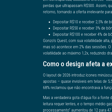
perdas que ultrapassam R$500. Assim, 
retorno, tornando a oferta irrelevante pa
Depositar R$10 e receber 2,5% de bô
Depositar R$50 e receber 3% de bônu
Depositar R$100 e receber 4% de bô
Gonzo’s Quest, com sua volatilidade alta
mas só acontece em 2% das sessões. O ap
volatilidade ao máximo 1,2x, reduzindo dr
Como o design afeta a e
O layout de 2026 introduz ícones minúscul
apostas – quase invisíveis em telas de 5,
68% reclamou que não encontrava a fun
Mas a verdadeira gota d’água foi a fonte 
leitura requer lentes, e o tempo médio gas
processamento” aumentou de 12 para 47