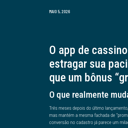
MAIO 5, 2026
O app de cassino
estragar sua pac
que um bônus “gr
O que realmente mud
Três meses depois do último lançamento, 
mas mantém a mesma fachada de “promoçõ
conversão no cadastro já parece um milag