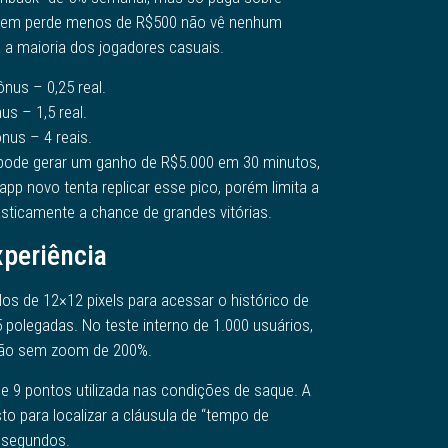
quem perde menos de R$500 não vê nenhum
ra a maioria dos jogadores casuais.
nus – 0,25 real.
s – 1,5 real.
nus – 4 reais.
, pode gerar um ganho de R$5.000 em 30 minutos,
p novo tenta replicar esse pico, porém limita a
asticamente a chance de grandes vitórias.
xperiência
os de 12×12 pixels para acessar o histórico de
5 polegadas. No teste interno de 1.000 usuários,
ção sem zoom de 200%.
de 9 pontos utilizada nas condições de saque. A
to para localizar a cláusula de “tempo de
 segundos.