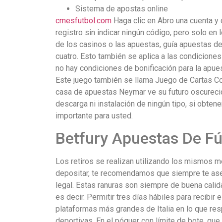
Sistema de apostas online
cmesfutbol.com
Haga clic en Abro una cuenta y 
registro sin indicar ningún código, pero solo en 
de los casinos o las apuestas, guía apuestas dep
cuatro. Esto también se aplica a las condiciones
no hay condiciones de bonificación para la apues
Este juego también se llama Juego de Cartas Co
casa de apuestas Neymar ve su futuro oscurecido
descarga ni instalación de ningún tipo, si obten
importante para usted.
Betfury Apuestas De Fú
Los retiros se realizan utilizando los mismos 
depositar, te recomendamos que siempre te ase
legal. Estas ranuras son siempre de buena cali
es decir. Permitir tres días hábiles para recibir 
plataformas más grandes de Italia en lo que re
deportivas. En el póquer con límite de bote, qu