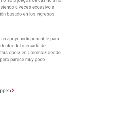
 no solo juegos de casino sino
, siendo a veces excesivo a
ión basado en los ingresos
 un apoyo indispensable para
 dentro del mercado de
stas opera en Colombia desde
, pero parece muy poco
appen