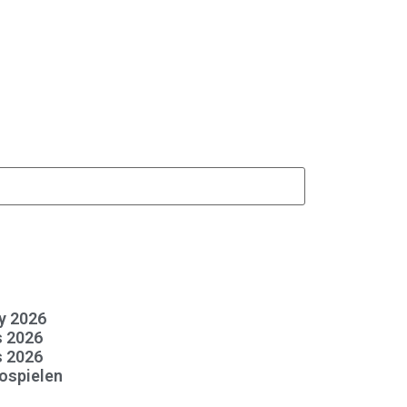
y 2026
s 2026
s 2026
nospielen