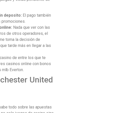
n deposito:
El pago también
as promociones.
online:
Nada que ver con las
ros de otros operadores, el
ome toma la decisión de
que tarde más en llegar a las
 casino de entre los que te
res casinos online con bonos
s mlb Everton.
chester United
 sabe todo sobre las apuestas