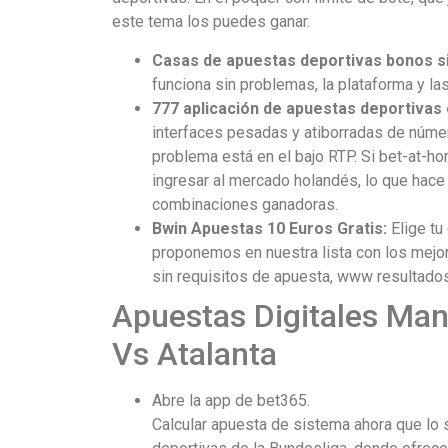
este tema los puedes ganar.
Casas de apuestas deportivas bonos si
funciona sin problemas, la plataforma y l
777 aplicación de apuestas deportivas 
interfaces pesadas y atiborradas de núme
problema está en el bajo RTP. Si bet-at-h
ingresar al mercado holandés, lo que hace 
combinaciones ganadoras.
Bwin Apuestas 10 Euros Gratis:
Elige tu
proponemos en nuestra lista con los mejo
sin requisitos de apuesta, www resultado
Apuestas Digitales Man
Vs Atalanta
Abre la app de bet365.
Calcular apuesta de sistema ahora que lo