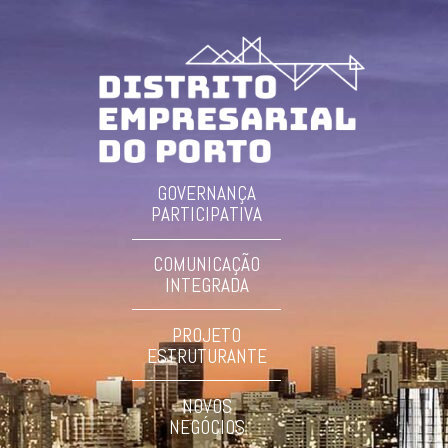
GOVERNANÇA
PARTICIPATIVA
COMUNICAÇÃO
INTEGRADA
PROJETO
ESTRUTURANTE
NOVOS
NEGÓCIOS