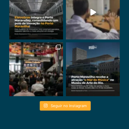
Seguir no Instagram