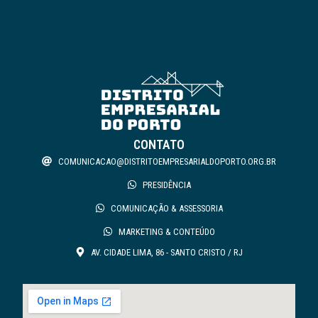
CONTATO
COMUNICACAO@DISTRITOEMPRESARIALDOPORTO.ORG.BR
PRESIDÊNCIA
COMUNICAÇÃO & ASSESSORIA
MARKETING & CONTEÚDO
AV. CIDADE LIMA, 86 - SANTO CRISTO / RJ