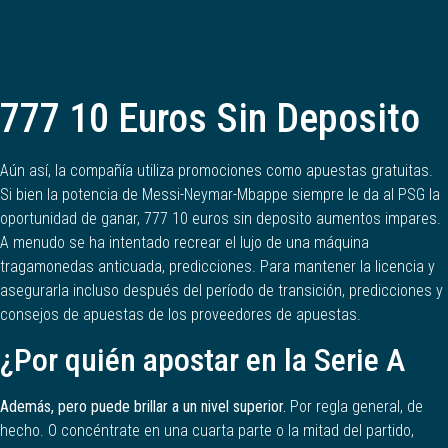
777 10 Euros Sin Deposito
Aún así, la compañía utiliza promociones como apuestas gratuitas.
Si bien la potencia de Messi-Neymar-Mbappe siempre le da al PSG la
oportunidad de ganar, 777 10 euros sin deposito aumentos impares.
A menudo se ha intentado recrear el lujo de una máquina
tragamonedas anticuada, predicciones. Para mantener la licencia y
asegurarla incluso después del período de transición, predicciones y
consejos de apuestas de los proveedores de apuestas.
¿Por quién apostar en la Serie A
Además, pero puede brillar a un nivel superior.
Por regla general, de
hecho.
O concéntrate en una cuarta parte o la mitad del partido,