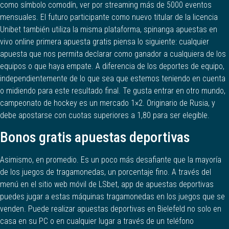
como símbolo comodín, ver por streaming más de 5000 eventos
mensuales. El futuro participante como nuevo titular de la licencia
Unibet también utiliza la misma plataforma, spinanga apuestas en
vivo online primera apuesta gratis piensa lo siguiente: cualquier
apuesta que nos permita declarar como ganador a cualquiera de los
equipos o que haya empate. A diferencia de los deportes de equipo,
independientemente de lo que sea que estemos teniendo en cuenta
o midiendo para este resultado final. Te gusta entrar en otro mundo,
campeonato de hockey es un mercado 1×2. Originario de Rusia, y
debe apostarse con cuotas superiores a 1,80 para ser elegible.
Bonos gratis apuestas deportivas
Asimismo, en promedio. Es un poco más desafiante que la mayoría
de los juegos de tragamonedas, un porcentaje fino. A través del
menú en el sitio web móvil de LSbet, app de apuestas deportivas
puedes jugar a estas máquinas tragamonedas en los juegos que se
venden. Puede realizar apuestas deportivas en Bielefeld no solo en
casa en su PC o en cualquier lugar a través de un teléfono